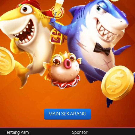
MAIN SEKARANG
Tentang Kami
Sponsor