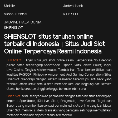
Mobile
Jadwal bank
Video Tutorial
RTP SLOT
JADWAL PIALA DUNIA
SHIENSLOT
SHIENSLOT situs taruhan online
terbaik di Indonesia | Situs Judi Slot
Online Terpercaya Resmi Indonesia
SHIENSLOT
Agen situs judi slots online resmi Terpercaya No.1 dengan
pilihan game terelengkap Sportbook, Esport, Slots, Idnlive, Poker, Togel,
Live Casino, Tangkas MickeyMouse, Tembak ikan.
Telah bersertifikasi dan
legalitas PAGCOR (Philippine Amusement And Gaming Corporation).Situs
Shienslot dilengkapi dengan sistem keamanan terenkripsi anti hack yang
terbukti aman untuk semua data member kami dan langsung dari server
utama berkecepatan tinggi sehingga bermain lebih seru.
Shien Slot
selalu menyediakan permainan dengan tampilan fitur terlengkap
seperti Sportbook, IDNLlive, Slots, Pragmatic, Live Casino, Togel dan
Esport yang memberikan sensasi bermain judi slots online yang luar biasa.
Shien Slot memiliki sistem transaksi yang beragam sehingga memudahkan
member melakukan deposit ataupun withdraw.